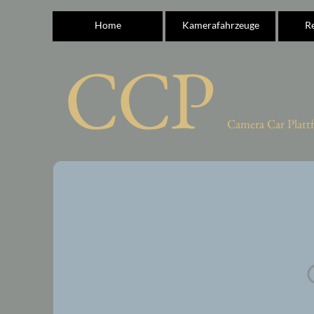
Home
Kamerafahrzeuge
R
CCP
Camera Car Platt